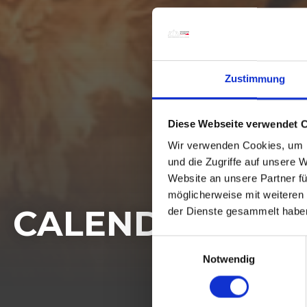
Zustimmung
Diese Webseite verwendet 
Wir verwenden Cookies, um I
und die Zugriffe auf unsere 
Website an unsere Partner fü
möglicherweise mit weiteren
CALENDAR OF E
der Dienste gesammelt habe
E
Notwendig
i
n
w