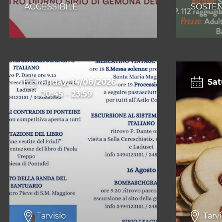
ACCESSIBILE
SOSTEN
Friday, 14/08/2026
Sat
20:45
-
23:59
Tarvisio
Tarvi