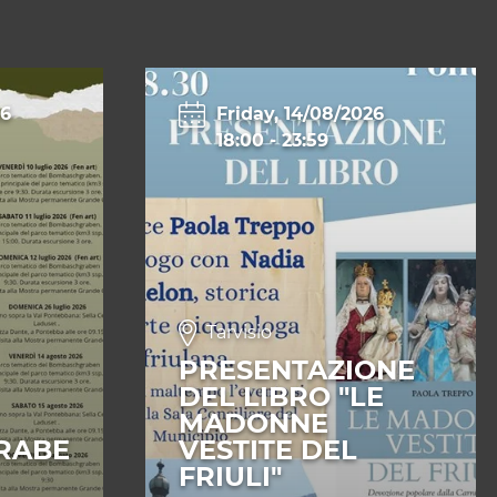
26
Friday, 14/08/2026
18:00
-
23:59
Tarvisio
PRESENTAZIONE
DEL LIBRO "LE
MADONNE
RABE
VESTITE DEL
FRIULI"