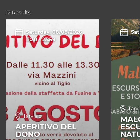
12 Results
Saturday, 08/08/2026
Sat
11:30
-
23:59
Tarvi
Tarvisio
MALG
APERITIVO DEL
ESCU
DONO
NATU