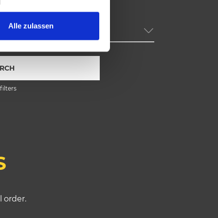
Alle zulassen
Category
RCH
filters
S
l order.