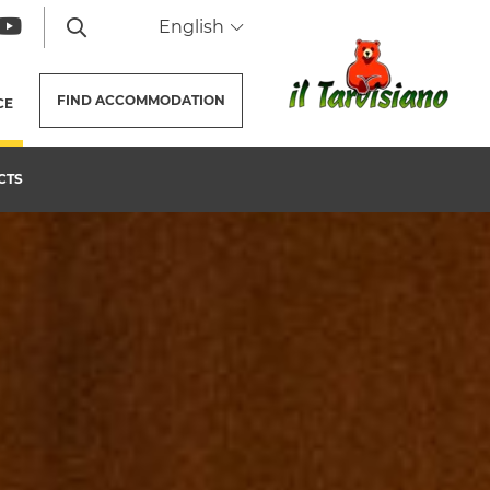
English
FIND
ACCOMMODATION
CE
(CURRENT PAGE)
CTS