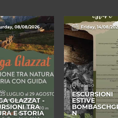
urday, 08/08/2026
Friday, 14/08/20
Tarvisio
sio
ESCURSIONI
A GLAZZAT -
ESTIVE
RSIONI TRA
BOMBASCHG
RA E STORIA
N