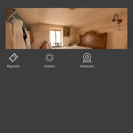
Biglietti
Meteo
Webcam
1
2
1
3
2
4
3
5
4
EDIFICI SACRI
5