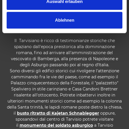
00:58
s
Auswahl erlauben
w
a
Ablehnen
h
EDIFICI STORICI
l
Il Tarvisiano è ricco di testimonianze storiche che
spaziano dall'epoca preistorica alla domininazione
romana, fino ad arrivare all'amministrazione del
vescovato di Bamberga, alla presenza di Napoleone e
degli Asburgo passando poi al regno d'Italia.
Sono diversi gli edifici storici cui rivolgere l'attenzione
camminando fra le vie del paese, come ad esempio il
Palazzo cinquecentesco della Forestale, il "palazzetto"
Spaliviero in stile carinziano e Casa Candoni Brettner
risalente all'ottocento. Potrete inbattervi inoltre in
ulteriori monumenti storici come ad esempio la colonna
della Santa trinità, le lapidi romane poste dietro la chiesa,
il
busto ritratto di Kajetan Schnablegger
oppure,
sposandovi dal centro di Tarvisio potrete visitare
il
monumento del soldato asburgico
a Tarvisio