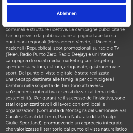
w
canali. Sono stati realizzati shooting fotografici e video
a
tematici per rappresentare il territorio in tutte le stagioni,
Ablehnen
h
oltre alla pubblicazione di un catalogo promozionale
l
distribuito presso Info Point, IAT, punti informativi
comunali e strutture ricettive. Le campagne pubblicitarie
hanno previsto la pubblicazione di pagine tabellari su
quotidiani regionali (Messaggero Veneto, Il Piccolo) e
nazionali (Repubblica), spot promozionali su radio e TV
(Tele4, Radio Punto Zero, Radio Deejay) e un'intensa
campagna di social media marketing con targeting
specifico su natura, cultura, artigianato, gastronomia e
sport. Dal punto di vista digitale, è stata realizzata
una webapp destinata alle famiglie per coinvolgere i
bambini nella scoperta del territorio attraverso
un’esperienza interattiva e sensibilizzarli al tema della
sostenibilità. Per garantire il successo dell'iniziativa, sono
stati organizzati tavoli di lavoro con enti locali e
organizzazioni (Comunità di Montagna del Gemonese, Val
Canale e Canal del Ferro, Parco Naturale delle Prealpi
Giulie, Sportland), promuovendo un approccio integrato
che valorizzasse il territorio dal punto di vista naturalistico