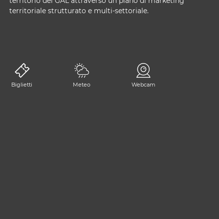
territorio del GAL attraverso un piano di marketing
territoriale strutturato e multi-settoriale.
REGISTRAZIONE NEWSLETTER
Resta aggiornato su tutte le novità del Tarvisiano!
Biglietti
Meteo
Webcam
ISCRIVITI