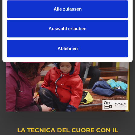
praticare in questo luogo incantevole per soddisfare tutte
s
Alle zulassen
le vostre aspettative.
a
u
s
Auswahl erlauben
w
a
Ablehnen
h
l
00:56
LA TECNICA DEL CUORE CON IL