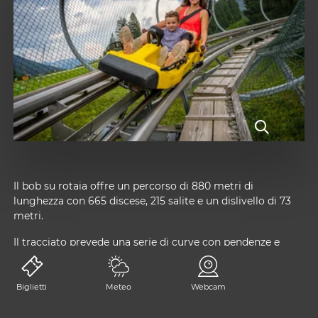
Il bob su rotaia offre un percorso di 880 metri di
lunghezza con 665 discese, 215 salite e un dislivello di 73
metri.
Il tracciato prevede una serie di curve con pendenze e
raggi diversi, un loop (anello chiuso con curva a 360°) e
una serie di woops e dossi per rendere adrenalinici anche i
rettilinei.
Biglietti
Meteo
Webcam
La pista in discesa ha una pendenza non inferiore all'11% in