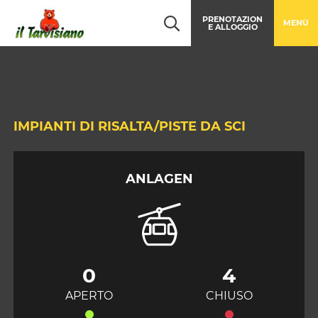
Table Of Content
Impianti di risalta/piste da sci
Torna al contenuto principale
Al contenuto principale
Torna alla navigazione principale
PRENOTAZION
MENÙ
E ALLOGGIO
IMPIANTI DI RISALTA/PISTE DA SCI
ANLAGEN
0
4
APERTO
CHIUSO