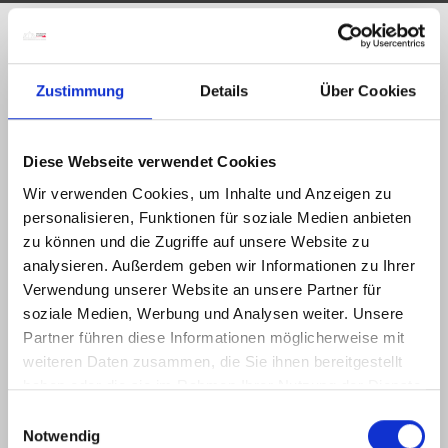
Zustimmung
Details
Über Cookies
Diese Webseite verwendet Cookies
Punto di arrivo
Wir verwenden Cookies, um Inhalte und Anzeigen zu
La destinazione turistica del
Tarvisiano
si trova in Friuli
personalisieren, Funktionen für soziale Medien anbieten
Venezia Giulia, al confine con Austria e Slovenia
zu können und die Zugriffe auf unsere Website zu
analysieren. Außerdem geben wir Informationen zu Ihrer
Verwendung unserer Website an unsere Partner für
soziale Medien, Werbung und Analysen weiter. Unsere
Partner führen diese Informationen möglicherweise mit
weiteren Daten zusammen, die Sie ihnen bereitgestellt
haben oder die sie im Rahmen Ihrer Nutzung der Dienste
gesammelt haben.
E
Notwendig
i