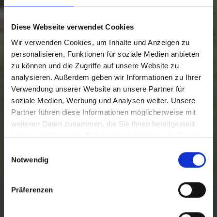
Diese Webseite verwendet Cookies
Wir verwenden Cookies, um Inhalte und Anzeigen zu
personalisieren, Funktionen für soziale Medien anbieten
zu können und die Zugriffe auf unsere Website zu
analysieren. Außerdem geben wir Informationen zu Ihrer
Verwendung unserer Website an unsere Partner für
soziale Medien, Werbung und Analysen weiter. Unsere
Partner führen diese Informationen möglicherweise mit
weiteren Daten zusammen, die Sie ihnen bereitgestellt
haben oder die sie im Rahmen Ihrer Nutzung der Dienste
gesammelt haben.
E
Notwendig
i
L'ACCESSIBILITA' NEL TARVISIANO
n
w
Präferenzen
i
l