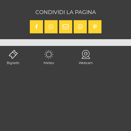
CONDIVIDI LA PAGINA
Biglietti
Meteo
Webcam
Punto di arrivo
La destinazione turistica del
Tarvisiano
si trova in Friuli
Venezia Giulia, al confine con Austria e Slovenia