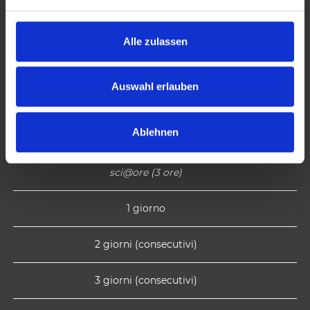
n
g
s
Alle zulassen
a
A
u
s
Auswahl erlauben
sci@ore (5 ore)
w
a
Ablehnen
h
sci@ore (4 ore)
l
sci@ore (3 ore)
1 giorno
2 giorni (consecutivi)
3 giorni (consecutivi)