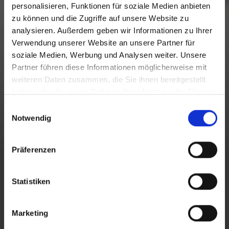
personalisieren, Funktionen für soziale Medien anbieten
zu können und die Zugriffe auf unsere Website zu
analysieren. Außerdem geben wir Informationen zu Ihrer
Verwendung unserer Website an unsere Partner für
soziale Medien, Werbung und Analysen weiter. Unsere
Partner führen diese Informationen möglicherweise mit
weiteren Daten zusammen, die Sie ihnen bereitgestellt
haben oder die sie im Rahmen Ihrer Nutzung der Dienste
gesammelt haben.
E
Notwendig
i
n
w
Präferenzen
i
l
TARIFFE INVERNO 2025/26
l
Statistiken
i
g
Marketing
Giornalieri e plurigiornalieri |
u