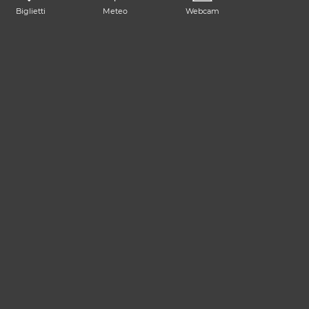
Biglietti
Meteo
Webcam
La destinazione turistica del
Tarvisiano
si trova in Friuli
Venezia Giulia, al confine con Austria e Slovenia
PIANIFICARE VIAGGIO