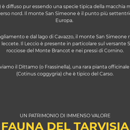
 è diffuso pur essendo una specie tipica della macchia me
verso nord. Il monte San Simeone è il punto più settentrio
Europa.
Tagliamento e dal lago di Cavazzo, il monte San Simeone r
leccete. Il Leccio è presente in particolare sul versante 
rocciose del Monte Brancot e nei pressi di Cornino.
troviamo il Dittamo (o Frassinella), una rara pianta officin
(Cotinus coggygria) che è tipico del Carso.
UN PATRIMONIO DI IMMENSO VALORE
 FAUNA DEL TARVISI