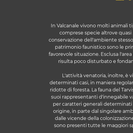
In Valcanale vivono molti animali ti
comprese specie altrove quasi
conservazione dell'ambiente stesso 
patrimonio faunistico sono le prin
favorevole situazione. Esclusa l'area
risulta poco disturbato e fond
L'attività venatoria, inoltre, è 
determinati casi, in maniera regola
ridotte di foresta. La fauna del Tarv
suoi rappresentanti d'innegabile va
per caratteri generali determinati 
origine, in parte dal singolare am
dalle vicende della colonizzazion
sono presenti tutte le maggiori sp
capriolo, il camoscio, il ce