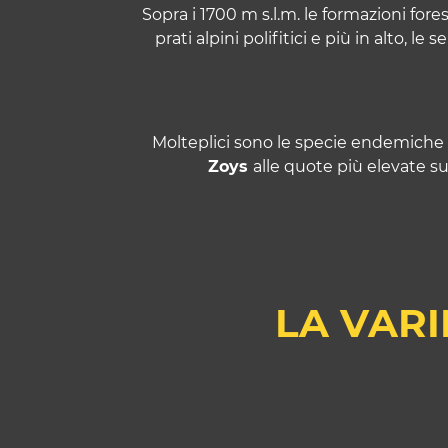
Sopra i 1700 m s.l.m. le formazioni for
a
prati alpini polifitici e più in alto,
h
l
Molteplici sono le specie endemiche di
Zoys
alle quote più elevate su
LA VAR