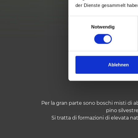
der Dienste gesammelt habe
E
Notwendig
i
n
w
i
l
LA NO
l
Ablehnen
i
g
u
n
g
Per la gran parte sono boschi misti di ab
s
pino silvestr
a
Si tratta di formazioni di elevata na
u
s
w