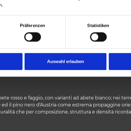
n.
Präferenzen
Statistiken
TA DOMINANTE DEL PAESAGGIO DELLA FORESTA DI TA
Auswahl erlauben
I NOSTRI BOSCHI
ete rosso e faggio, con varianti ad abete bianco; nei terren
e ed il pino nero d'Austria come estrema propaggine orien
turalità che per composizione, struttura e densità ricordan