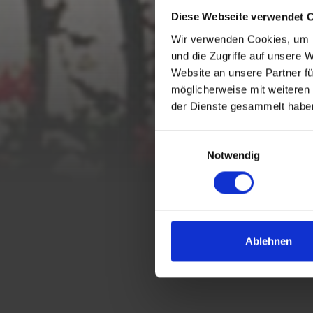
Diese Webseite verwendet 
Wir verwenden Cookies, um I
und die Zugriffe auf unsere 
Website an unsere Partner fü
möglicherweise mit weiteren
der Dienste gesammelt habe
E
Notwendig
i
n
w
i
l
CONSULTA ONLINE
l
Ablehnen
i
g
u
n