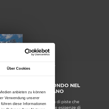
Soddisfazione
Über Cookies
SCI DI FONDO NEL
TARVISIANO
 Medien anbieten zu können
hrer Verwendung unserer
Più di 55 km di piste che
 führen diese Informationen
soddisfano le esigenze di