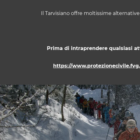
w
a
Il Tarvisiano offre moltissime alternative
h
l
Prima di intraprendere qualsiasi at
https://www.protezionecivile.fvg.