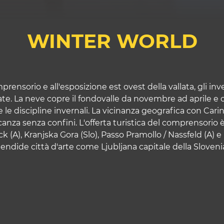
WINTER WORLD
rensorio e all'esposizione est ovest della vallata, gli inv
e. La neve copre il fondovalle da novembre ad aprile e co
le discipline invernali. La vicinanza geografica con Carin
anza senza confini. L'offerta turistica del comprensorio è i
 (A), Kranjska Gora (Slo), Passo Pramollo / Nassfeld (A) e 
plendide città d'arte come Ljubljana capitale della Sloven