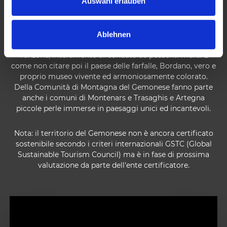
Auswahl erlauben
più belle località storiche del Friuli Venezia Giulia.
w
a
Ablehnen
h
Tipicamente medievale è anche la piccola cittadina di
l
Venzone, interamente circondata da possenti mura. E
come non citare poi il paese delle farfalle, Bordano, vero e
proprio museo vivente ed armoniosamente colorato.
Della Comunità di Montagna del Gemonese fanno parte
anche i comuni di Montenars e Trasaghis e Artegna
piccole perle immerse in paesaggi unici ed incantevoli.
Nota: il territorio del Gemonese non è ancora certificato
sostenibile secondo i criteri internazionali GSTC (Global
Sustainable Tourism Council) ma è in fase di prossima
valutazione da parte dell'ente certificatore.