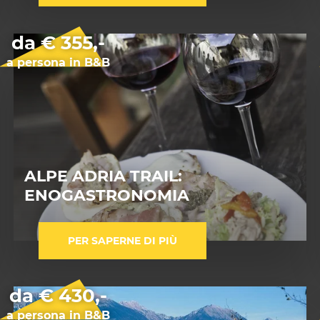
da € 355,-
a persona in B&B
ALPE ADRIA TRAIL:
ENOGASTRONOMIA
PER SAPERNE DI PIÙ
da € 430,-
a persona in B&B