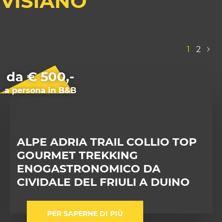
RVISIANO
1
(Pagina 
2
Next
da € 500,-
a persona in B&B
ALPE ADRIA TRAIL COLLIO TOP
GOURMET TREKKING
ENOGASTRONOMICO DA
CIVIDALE DEL FRIULI A DUINO
PER SAPERNE DI PIÙ