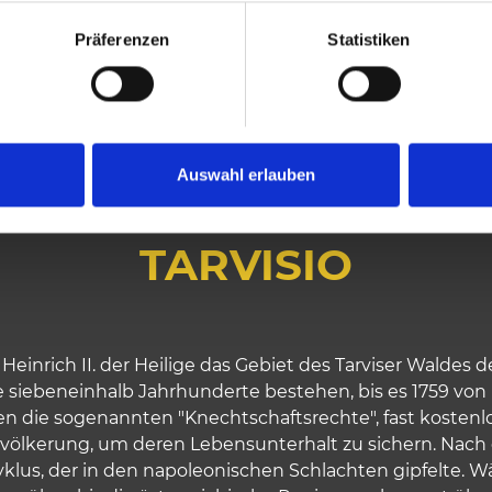
Präferenzen
Statistiken
RICH DEM HEILIGEN ÜBER DIE SERVITUTIONSRECHTE 
Auswahl erlauben
AUSENDJÄHRIGE WA
TARVISIO
Heinrich II. der Heilige das Gebiet des Tarviser Walde
 siebeneinhalb Jahrhunderte bestehen, bis es 1759 von K
den die sogenannten "Knechtschaftsrechte", fast kostenl
evölkerung, um deren Lebensunterhalt zu sichern. Nach 
klus, der in den napoleonischen Schlachten gipfelte. W