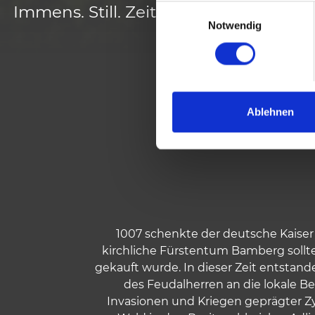
Immens. Still. Zeitlos.
E
Notwendig
i
n
w
i
l
VON KAISER HEIN
l
Ablehnen
DER T
i
g
u
n
g
s
a
1007 schenkte der deutsche Kaiser 
u
kirchliche Fürstentum Bamberg sollte
s
gekauft wurde. In dieser Zeit entstan
w
des Feudalherren an die lokale B
a
Invasionen und Kriegen geprägter Zy
h