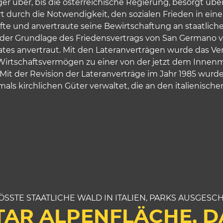
ger über, bis die österreichische Regierung, besorgt üb
t durch die Notwendigkeit, den sozialen Frieden in eine
fte und anvertraute seine Bewirtschaftung an staatlich
uf der Grundlage des Friedensvertrags von San Germano 
aates anvertraut. Mit den Lateranverträgen wurde das V
Wirtschaftsvermögen zu einer von der jetzt dem Innenm
 Mit der Revision der Lateranverträge im Jahr 1985 wurd
mals kirchlichen Güter verwaltet, die an den italienisc
ÖSSTE STAATLICHE WALD IN ITALIEN, PARKS AUSGESC
TAR ALPENFLÄCHE, D