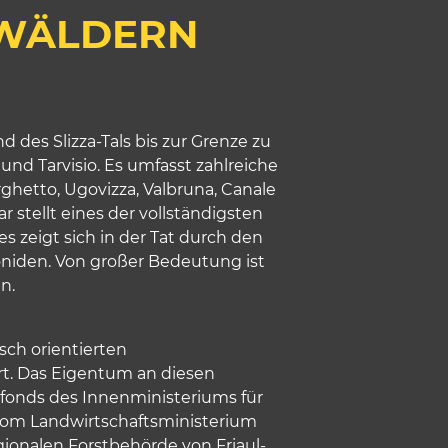
 WÄLDERN
 des Slizza-Tals bis zur Grenze zu
d Tarvisio. Es umfasst zahlreiche
ghetto, Ugovizza, Valbruna, Canale
ar stellt eines der vollständigsten
 zeigt sich in der Tat durch den
oniden. Von großer Bedeutung ist
n.
ch orientierten
rt. Das Eigentum an diesen
onds des Innenministeriums für
vom Landwirtschaftsministerium
gionalen Forstbehörde von Friaul-