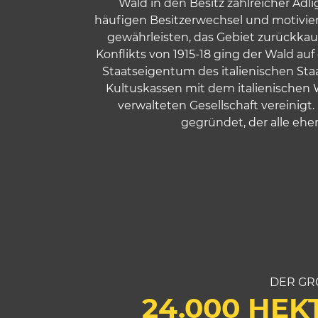
Wald in den Besitz zahlreicher Adli
l
häufigen Besitzerwechsel und motivier
gewährleisten, das Gebiet zurückkau
Konflikts von 1915-18 ging der Wald a
Staatseigentum des italienischen St
Kultuskassen mit dem italienischen 
verwalteten Gesellschaft vereinigt.
gegründet, der alle ehe
DER GR
24.000 HEK