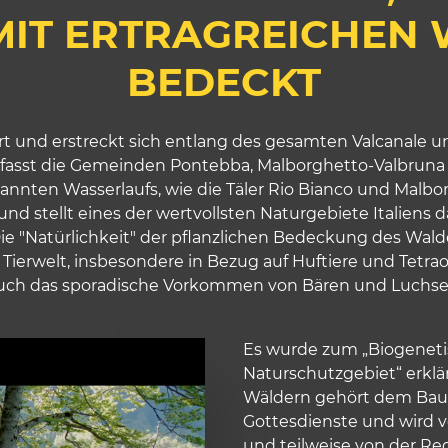
MIT ERTRAGREICHEN
BEDECKT
t und erstreckt sich entlang des gesamten Valcanale und
asst die Gemeinden Pontebba, Malborghetto-Valbruna un
nannten Wasserlaufs, wie die Täler Rio Bianco und Malbor
und stellt eines der wertvollsten Naturgebiete Italiens d
e "Natürlichkeit" der pflanzlichen Bedeckung des Waldes
ierwelt, insbesondere in Bezug auf Huftiere und Tetra
uch das sporadische Vorkommen von Bären und Luchse
Es wurde zum „Biogenetis
Naturschutzgebiet“ erklä
Wäldern gehört dem Bauf
Gottesdienste und wird 
und teilweise von der Re