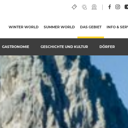
R MIT ERTRAGREICHEN WÄLDERN BEDECKT
WINTER WORLD
SUMMER WORLD
DAS GEBIET
(AKTUELLE SEI
INFO & SER
GASTRONOMIE
GESCHICHTE UND KULTUR
DÖRFER