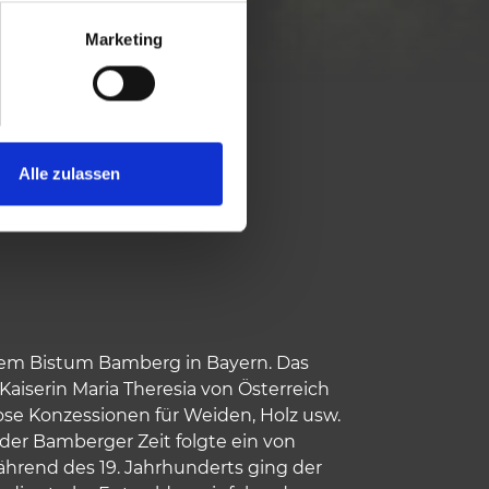
Marketing
BIS IN DIE HEUTE
Alle zulassen
LD VON
s dem Bistum Bamberg in Bayern. Das
aiserin Maria Theresia von Österreich
ose Konzessionen für Weiden, Holz usw.
der Bamberger Zeit folgte ein von
ährend des 19. Jahrhunderts ging der