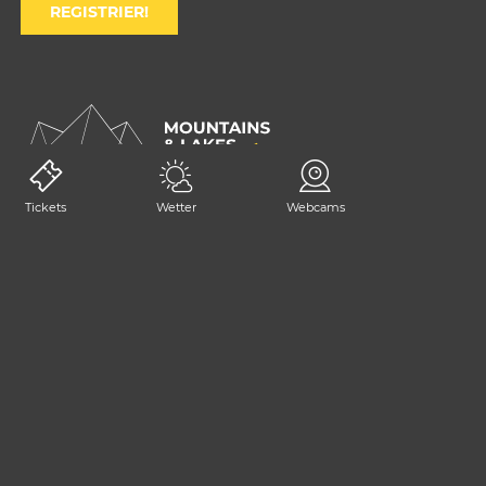
REGISTRIER!
Tickets
Wetter
Webcams
KONTAKTIERE UNS
+39 0428 2392
consorzio@tarvisiano.org
Trasparenz