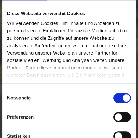
Diese Webseite verwendet Cookies
Wir verwenden Cookies, um Inhalte und Anzeigen zu
personalisieren, Funktionen für soziale Medien anbieten
zu können und die Zugriffe auf unsere Website zu
analysieren. Außerdem geben wir Informationen zu Ihrer
Verwendung unserer Website an unsere Partner für
soziale Medien, Werbung und Analysen weiter. Unsere
Partner führen diese Informationen möglicherweise mit
weiteren Daten zusammen, die Sie ihnen bereitgestellt
haben oder die sie im Rahmen Ihrer Nutzung der Dienste
gesammelt haben.
E
Notwendig
i
n
PRIVACY POLICY
w
Präferenzen
i
l
INFORMATIONEN ÜBER DIE
l
Statistiken