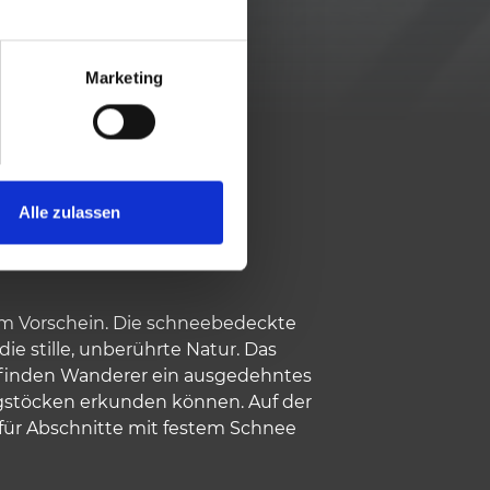
Marketing
NGEN
Alle zulassen
zum Vorschein. Die schneebedeckte
e stille, unberührte Natur. Das
eit finden Wanderer ein ausgedehntes
ngstöcken erkunden können. Auf der
 für Abschnitte mit festem Schnee