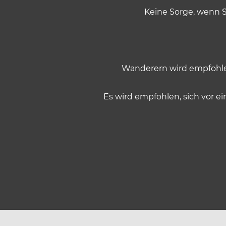
a
Keine Sorge, wenn S
h
l
Wanderern wird empfohl
Es wird empfohlen, sich vor 