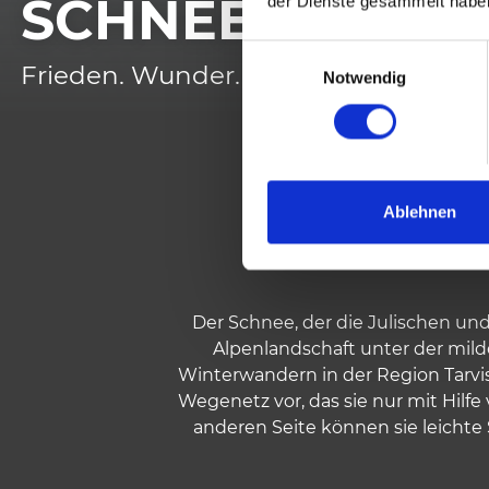
SCHNEESCHUH
der Dienste gesammelt habe
E
Frieden. Wunder. Stille.
Notwendig
i
n
w
i
l
SCH
l
Ablehnen
i
g
u
n
Der Schnee, der die Julischen un
g
Alpenlandschaft unter der mild
s
Winterwandern in der Region Tarvisi
a
Wegenetz vor, das sie nur mit Hil
u
anderen Seite können sie leichte
s
w