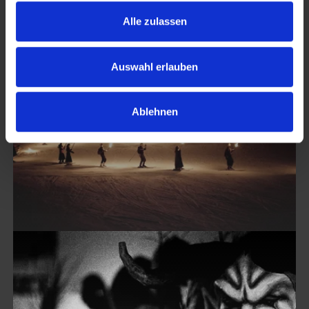
s
Alle zulassen
a
u
s
Auswahl erlauben
w
a
LUSSARIBERG
Ablehnen
h
FIACCOLATA
l