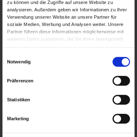
zu können und die Zugriffe auf unsere Website zu
analysieren. Außerdem geben wir Informationen zu Ihrer
Verwendung unserer Website an unsere Partner für
soziale Medien, Werbung und Analysen weiter. Unsere
Partner führen diese Informationen möglicherweise mit
weiteren Daten zusammen, die Sie ihnen bereitgestellt
haben oder die sie im Rahmen Ihrer Nutzung der Dienste
gesammelt haben.
E
Notwendig
i
n
w
Präferenzen
SKIFAHREN IN SELLA NEVEA
i
l
l
Statistiken
i
KULTURELLE, SPORTLICHE UND INTERNATIONALE
g
Marketing
VERANSTALTUNGEN
u
ALLE WINTERVERANSTALTUNGEN
n
ENTDECKEN
g