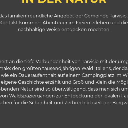
das familienfreundliche Angebot der Gemeinde Tarvisio,
in Kontakt kommen, Abenteuer im Freien erleben und di
nachhaltige Weise entdecken möchten.
ert an die tiefe Verbundenheit von Tarvisio mit der um
male: den größten tausendjährigen Wald Italiens, der da
ist wie ein Daueraufenthalt auf einem Campingplatz im Wal
eigene Geschichte erzählt und Groß und Klein die Mögl
enden Natur sind so überwältigend, dass man sich unwei
 von Waldspaziergängen zur Entdeckung der lokalen Fau
chen für die Schönheit und Zerbrechlichkeit der Bergwelt