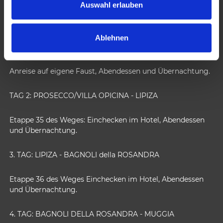
s
Auswahl erlauben
w
4 NÄCHTE - 5 TAGE
a
Ablehnen
h
TAG 1: PROSECCO/VILLA OPICINA
l
Anreise auf eigene Faust, Abendessen und Übernachtung.
TAG 2: PROSECCO/VILLA OPICINA - LIPIZA
Etappe 35 des Weges: Einchecken im Hotel, Abendessen
und Übernachtung.
3. TAG: LIPIZA - BAGNOLI della ROSANDRA
Etappe 36 des Weges Einchecken im Hotel, Abendessen
und Übernachtung.
4. TAG: BAGNOLI DELLA ROSANDRA - MUGGIA