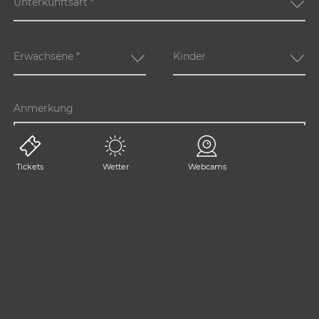
Unterkunftsart
*
Erwachsene
*
Kinder
Anmerkung
Tickets
Wetter
Webcams
Mit * gekennzeichnete Felder sind Pflichtfelder.
JETZT ANFRAGEN!