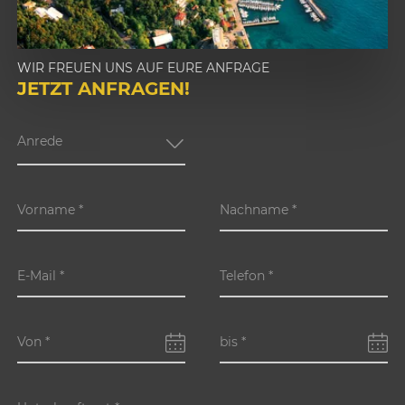
1
WIR FREUEN UNS AUF EURE ANFRAGE
2
JETZT ANFRAGEN!
3
4
Anrede
Vorname
*
Nachname
*
E-Mail
*
Telefon
*
Von
*
bis
*